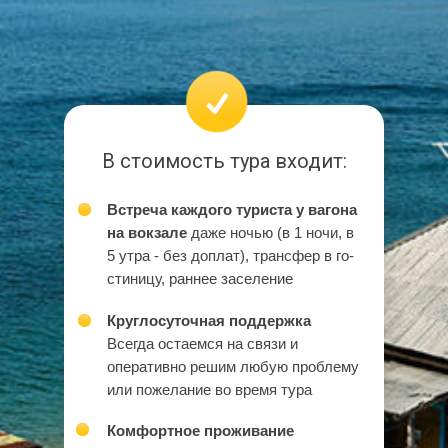
В стоимость тура входит:
Встреча каж­до­го ту­ри­ста у ва­го­на
на вок­за­ле
да­же ночью (в 1 ночи, в
5 утра - без доплат), транс­фер в го­
сти­ни­цу, раннее за­се­ле­ние
Круглосуточная поддержка
Всегда остаемся на связи и
оперативно решим любую проблему
или пожелание во время тура
Комфортное проживание