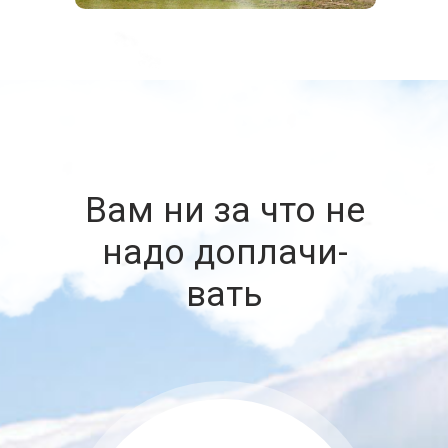
Вам ни за что не
на­до до­пла­чи­
вать